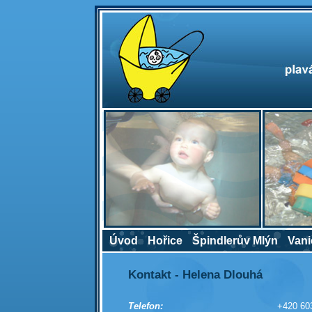
Úvod
Hořice
Špindlerův Mlýn
Vani
Kontakt - Helena Dlouhá
Telefon:
+420 60