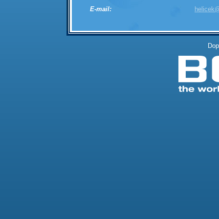
E-mail:
helicek
Dop